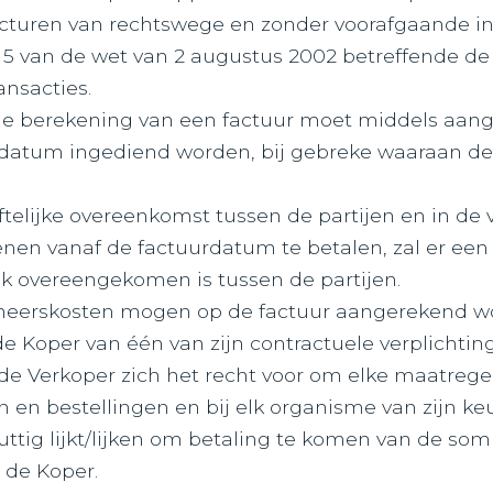
cturen van rechtswege en zonder voorafgaande ing
l 5 van de wet van 2 augustus 2002 betreffende de
ansacties.
 de berekening van een factuur moet middels aang
datum ingediend worden, bij gebreke waaraan de f
iftelijke overeenkomst tussen de partijen en in de
enen vanaf de factuurdatum te betalen, zal er ee
ijk overeengekomen is tussen de partijen.
beheerskosten mogen op de factuur aangerekend w
de Koper van één van zijn contractuele verplichtin
de Verkoper zich het recht voor om elke maatregel
 en bestellingen en bij elk organisme van zijn keu
nuttig lijkt/lijken om betaling te komen van de 
n de Koper.