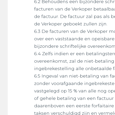
6.2 Behoudens een bijzondere schri
facturen van de Verkoper betaalbaa
de factuur. De factuur zal pas al
de Verkoper geboekt zullen zijn.
6.3 De facturen van de Verkoper mo
over een vaststaande en opeisbare 
bijzondere schriftelijke overeenkom
6.4 Zelfs indien er een betalingst
overeenkomst, zal de niet-betalin
ingebrekestelling alle onbetaalde
6.5 Ingeval van niet-betaling van 
zonder voorafgaande ingebrekestel
vastgelegd op 15 % van alle nog o
of gehele betaling van een factuu
daarenboven een eerste forfaitaire
taksen verschuldigd zijn en verme