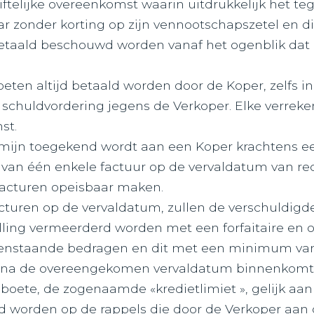
ftelijke overeenkomst waarin uitdrukkelijk het te
r zonder korting op zijn vennootschapszetel en dit
s betaald beschouwd worden vanaf het ogenblik da
eten altijd betaald worden door de Koper, zelfs 
schuldvordering jegens de Verkoper. Elke verreke
st.
ermijn toegekend wordt aan een Koper krachtens een
g van één enkele factuur op de vervaldatum van 
 facturen opeisbaar maken.
facturen op de vervaldatum, zullen de verschuldi
ling vermeerderd worden met een forfaitaire en 
penstaande bedragen en dit met een minimum van 1
r na de overeengekomen vervaldatum binnenkomt bi
 boete, de zogenaamde «kredietlimiet », gelijk aan
ld worden op de rappels die door de Verkoper aan