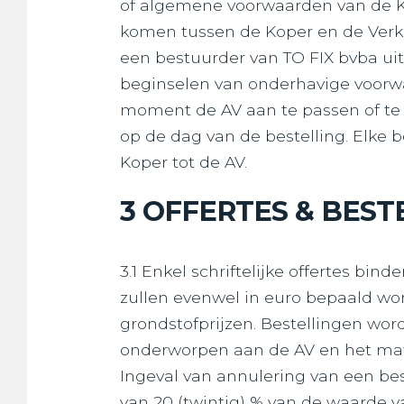
of algemene voorwaarden van de Kop
komen tussen de Koper en de Verkop
een bestuurder van TO FIX bvba uit
beginselen van onderhavige voorwa
moment de AV aan te passen of te w
op de dag van de bestelling. Elke 
Koper tot de AV.
3 OFFERTES & BEST
3.1 Enkel schriftelijke offertes bi
zullen evenwel in euro bepaald wor
grondstofprijzen. Bestellingen word
onderworpen aan de AV en het mater
Ingeval van annulering van een bes
van 20 (twintig) % van de waarde v