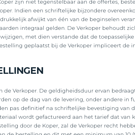
er zijn niet tegenstelbaar aan de offertes, beste
er. Indien een schriftelijke bijzondere overeenk
drukkelijk afwijkt van één van de beginselen veran
arden integraal gelden. De Verkoper behoudt zich
ijzigen, met dien verstande dat de toepasselijke A
bestelling geplaatst bij de Verkoper impliceert de
ELLINGEN
nden de Verkoper. De geldigheidsduur ervan bedraagt
den op de dag van de levering, onder andere in f
en pas definitief na schriftelijke bevestiging van 
iaal wordt gefactureerd aan het tarief dat van k
telling door de Koper, zal de Verkoper recht hebb
an de bestelling en dit met een minimum van 10 (t