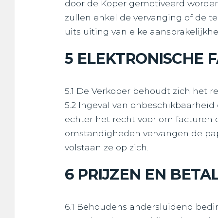
door de Koper gemotiveerd worde
zullen enkel de vervanging of de 
uitsluiting van elke aansprakelijkh
5 ELEKTRONISCHE 
5.1 De Verkoper behoudt zich het r
5.2 Ingeval van onbeschikbaarheid o
echter het recht voor om facturen 
omstandigheden vervangen de papi
volstaan ze op zich.
6 PRIJZEN EN BETA
6.1 Behoudens andersluidend beding