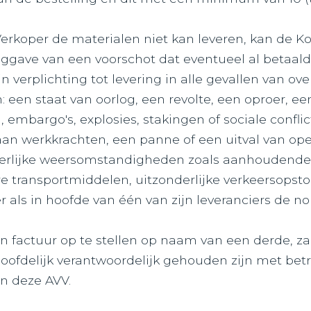
Verkoper de materialen niet kan leveren, kan de
gave van een voorschot dat eventueel al betaald 
zijn verplichting tot levering in alle gevallen van
: een staat van oorlog, een revolte, een oproer, 
, embargo's, explosies, stakingen of sociale confli
 aan werkkrachten, een panne of een uitval van op
erlijke weersomstandigheden zoals aanhoudende s
e transportmiddelen, uitzonderlijke verkeersopst
r als in hoofde van één van zijn leveranciers de n
 factuur op te stellen op naam van een derde, zal 
fdelijk verantwoordelijk gehouden zijn met betrek
n deze AVV.